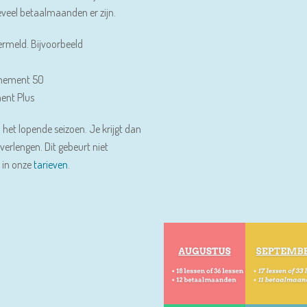
eel betaalmaanden er zijn.
ermeld. Bijvoorbeeld
nnement 50
ent Plus
 het lopende seizoen. Je krijgt dan
erlengen. Dit gebeurt niet
 in onze
tarieven
.