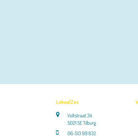
LokaalZes
V
Voltstraat 34
5021 SE Tilburg
06-513 99 832