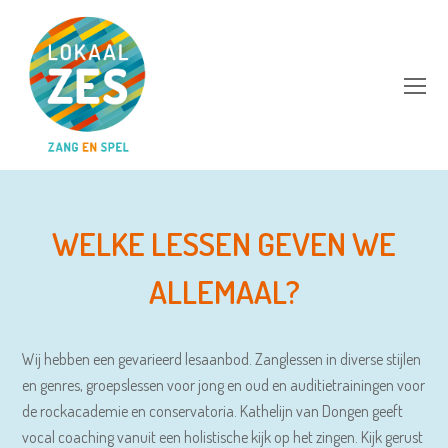
Op
Mo
M
WELKE LESSEN GEVEN WE
ALLEMAAL?
Wij hebben een gevarieerd lesaanbod. Zanglessen in diverse stijlen
en genres, groepslessen voor jong en oud en auditietrainingen voor
de rockacademie en conservatoria. Kathelijn van Dongen geeft
vocal coaching vanuit een holistische kijk op het zingen. Kijk gerust