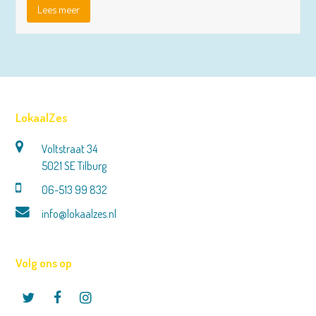
Lees meer
LokaalZes
Voltstraat 34
5021 SE Tilburg
06-513 99 832
info@lokaalzes.nl
Volg ons op
Twitter
Facebook
Instagram