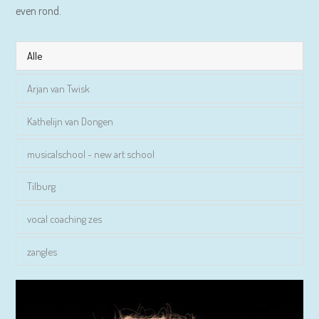
even rond.
Alle
Arjan van Twisk
Kathelijn van Dongen
musicalschool - new art school
Tilburg
vocal coaching zes
zangles