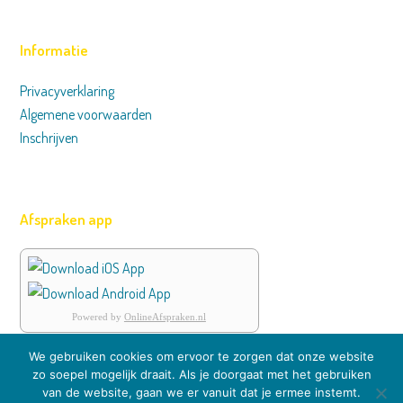
Informatie
Privacyverklaring
Algemene voorwaarden
Inschrijven
Afspraken app
Powered by
OnlineAfspraken.nl
We gebruiken cookies om ervoor te zorgen dat onze website
zo soepel mogelijk draait. Als je doorgaat met het gebruiken
van de website, gaan we er vanuit dat je ermee instemt.
© 2008-2026 Lokaal Zes | realisatie:
han & span