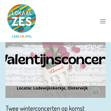
Op
Mo
M
Twee winterconcerten op komst