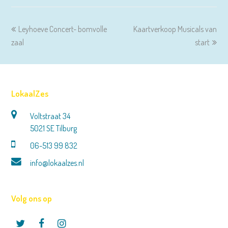
previous
next
Leyhoeve Concert- bomvolle
Kaartverkoop Musicals van
post:
post:
zaal
start
LokaalZes
Voltstraat 34
5021 SE Tilburg
06-513 99 832
info@lokaalzes.nl
Volg ons op
Twitter
Facebook
Instagram