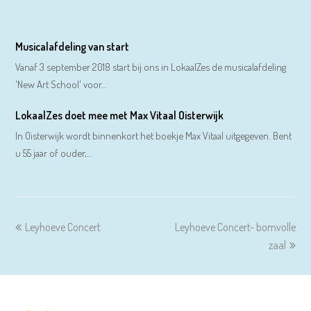
Musicalafdeling van start
Vanaf 3 september 2018 start bij ons in LokaalZes de musicalafdeling
'New Art School' voor…
LokaalZes doet mee met Max Vitaal Oisterwijk
In Oisterwijk wordt binnenkort het boekje Max Vitaal uitgegeven. Bent
u 55 jaar of ouder,…
previous
next
Leyhoeve Concert
Leyhoeve Concert- bomvolle
post:
post:
zaal