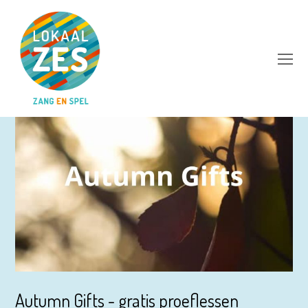
Op
Mo
M
Autumn Gifts - gratis proeflessen