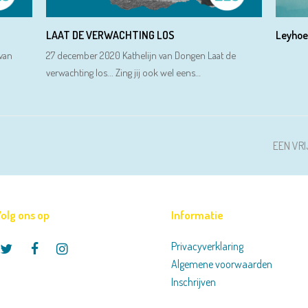
LAAT DE VERWACHTING LOS
Leyhoe
 van
27 december 2020 Kathelijn van Dongen Laat de
verwachting los... Zing jij ook wel eens…
next
EEN VRI
post:
olg ons op
Informatie
Privacyverklaring
Twitter
Facebook
Instagram
Algemene voorwaarden
Inschrijven