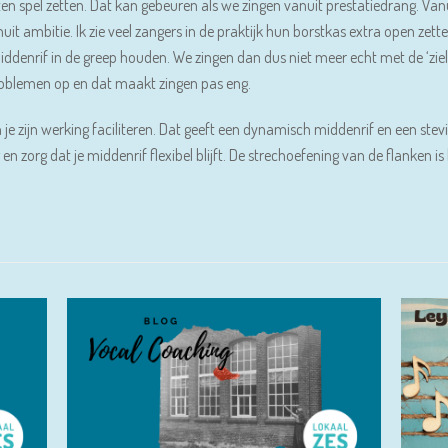
en spel zetten. Dat kan gebeuren als we zingen vanuit prestatiedrang. Vanui
vanuit ambitie. Ik zie veel zangers in de praktijk hun borstkas extra open
ddenrif in de greep houden. We zingen dan dus niet meer echt met de ‘ziel’. 
problemen op en dat maakt zingen pas eng.
je zijn werking faciliteren. Dat geeft een dynamisch middenrif en een stevi
 en zorg dat je middenrif flexibel blijft. De strechoefening van de flanken 