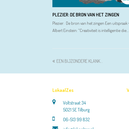
PLEZIER: DE BRON VAN HET ZINGEN
Plezier: De bron van het zingen Een uitspraak
Albert Einstein: “Creativiteit is intelligentie die…
previous
EEN BIJZONDERE KLANK…
post:
LokaalZes
V
Voltstraat 34
5021 SE Tilburg
06-513 99 832