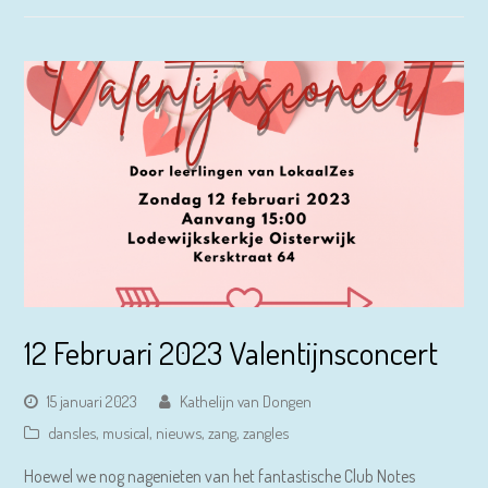
12 Februari 2023 Valentijnsconcert
15 januari 2023
Kathelijn van Dongen
dansles
,
musical
,
nieuws
,
zang
,
zangles
Hoewel we nog nagenieten van het fantastische Club Notes