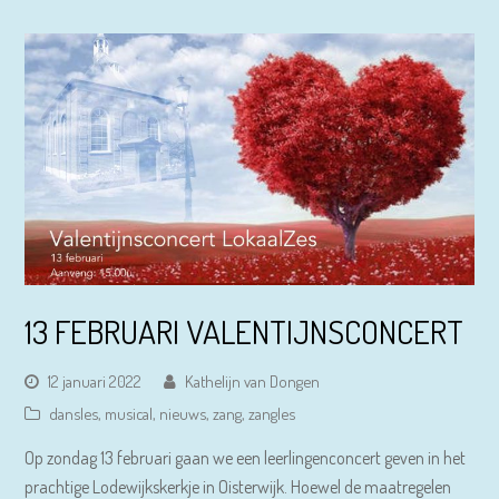
13 FEBRUARI VALENTIJNSCONCERT
12 januari 2022
Kathelijn van Dongen
dansles
,
musical
,
nieuws
,
zang
,
zangles
Op zondag 13 februari gaan we een leerlingenconcert geven in het
prachtige Lodewijkskerkje in Oisterwijk. Hoewel de maatregelen