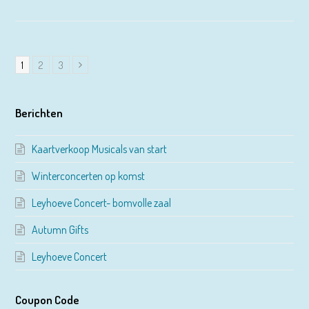
Page
Page
Page
1
2
3
Volgende
Berichten
Kaartverkoop Musicals van start
Winterconcerten op komst
Leyhoeve Concert- bomvolle zaal
Autumn Gifts
Leyhoeve Concert
Coupon Code