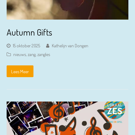
Autumn Gifts
15 oktober 2025
Kathelijn van Dongen
nieuws
,
zang
,
zangles
Lees Meer